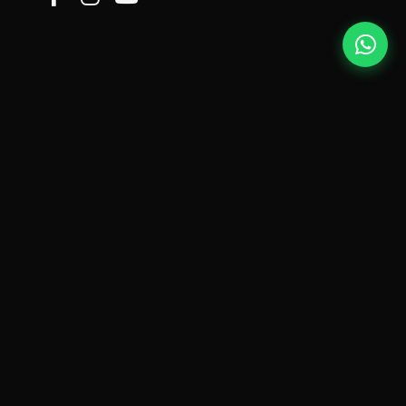
WEB TASARIM
Profesyonel Web Çözümleri
Sibersoftech olarak, işletmenize özel
SEO uyumlu, mobil
cihazlara tam entegre
ve modern web tasarım çözümleri
sunuyoruz. Sadece bir internet sitesi değil, dijitalde sizi en iyi
temsil edecek profesyonel bir kimlik oluşturuyoruz.
Eskişehir web tasarım ajansı olarak, yerel işletmelere özel
çözümler sunuyoruz. Bölgedeki küçük ve orta ölçekli işletmeler
için
uygun maliyetli, estetik ve işlevsel
web siteleri geliştiriyoruz.
SEO Uyumlu
Mobil Uyumlu
SSL Sertifikalı
Hızlı Yükleme